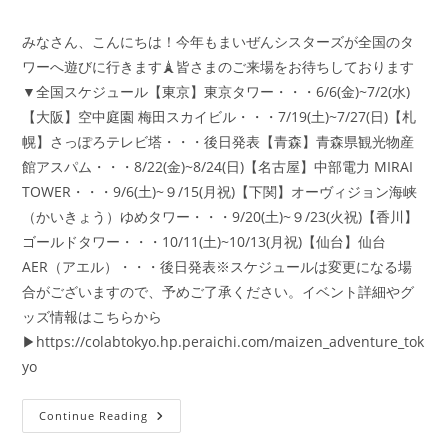
author:
published:
category:
みなさん、こんにちは！今年もまいぜんシスターズが全国のタ
ワーへ遊びに行きます🗼皆さまのご来場をお待ちしております
▼全国スケジュール【東京】東京タワー・・・6/6(金)~7/2(水)
【大阪】空中庭園 梅田スカイビル・・・7/19(土)~7/27(日)【札
幌】さっぽろテレビ塔・・・後日発表【青森】青森県観光物産
館アスパム・・・8/22(金)~8/24(日)【名古屋】中部電力 MIRAI
TOWER・・・9/6(土)~９/15(月祝)【下関】オーヴィジョン海峡
（かいきょう）ゆめタワー・・・9/20(土)~９/23(火祝)【香川】
ゴールドタワー・・・10/11(土)~10/13(月祝)【仙台】仙台
AER（アエル）・・・後日発表※スケジュールは変更になる場
合がございますので、予めご了承ください。イベント詳細やグ
ッズ情報はこちらから
▶https://colabtokyo.hp.peraichi.com/maizen_adventure_tok
yo
ま
Continue Reading
い
ぜ