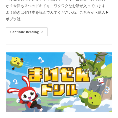
か？今回も３つのドキドキ・ワクワクなお話が入っています
よ！続きはぜひ本を読んでみてくださいね。こちらから購入▶
ポプラ社
シ
Continue Reading
リ
ー
ズ
累
計
発
行
部
数
2
０
万
部
突
破！！