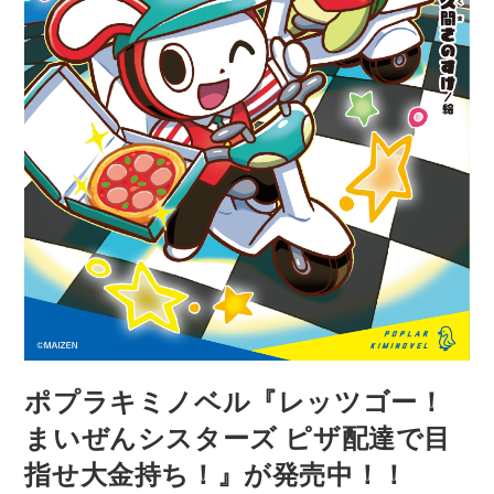
カ
ラ
ー
の
４
コ
マ
ま
ん
が
に
な
っ
て
登
場！！
ポプラキミノベル『レッツゴー！
まいぜんシスターズ ピザ配達で目
指せ大金持ち！』が発売中！！