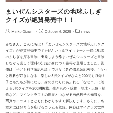
まいぜんシスターズの地球ふしぎ
クイズが絶賛発売中！！
Post
Post
Post
Maiko Oizumi
October 6, 2025
news
author:
published:
category:
みなさん、こんにちは！『まいぜんシスターズの地球ふしぎク
イズ』が絶賛発売中です✨ぜんいち＆マイッキーと一緒に地球
のふしぎを探る冒険に出発しよう🌏まいぜんシスターズと冒険
しながら楽しく理科の知識が身につく書籍が登場しました。監
修は「子ども科学電話相談」でおなじみの篠原菊紀教授。⭐もっ
と理科が好きになる！楽しい3択クイズがなんと200問も収録！
子どもたちが気になる、身のまわりにあふれる「なぜ？」に答
える3択クイズを200問掲載。生きもの・鉱物・地球・天気・植
物など、マインクラフトの世界とつながる自然科学の知識を、
写真やイラストとともにわかりやすく解説します。さらに、各
章末には好奇心を広げるコラムも収録。内容はマイクラの世界