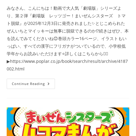
みなさん、こんにちは！動画で大人気「劇場版」シリーズよ
り、第２弾『劇場版 レッツゴー！まいぜんシスターズ トマ
ト脱獄』が2025年12月3日に発売されました✨とじこめられた
ぜんいちとマイッキーは無事に脱獄できるのか⁉️続きはぜひ、本
を読んでみてくださいね😊巻頭カラー16ページ、イラストもい
っぱい、すべての漢字にフリガナがついているので、小学校低
学年からお読みいただけます⭐詳しくはこちらから👇🏻
▶https://www.poplar.co.jp/book/search/result/archive/4187
002.html
キ
Continue Reading
ミ
ノ
ベ
ル
＋
『劇
場
版
レ
ッ
ツ
ゴ