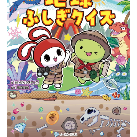
い
ぜ
ん
シ
ス
タ
ー
ズ
の
は
じ
め
て
の
天
気
ク
イ
ズ
が
発
売
中！！