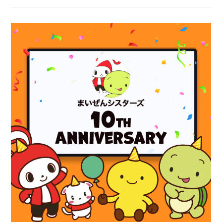
ん
ア
ド
ベ
ン
チ
ャ
ー
In
全
国
タ
ワ
ー
ツ
ア
ー
開
催
の
お
知
ら
せ！