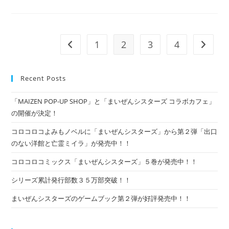
時
間
を
最
高
の
1
2
3
4
Go to the previous page
Go to t
わ
く
わ
く
タ
Recent Posts
イ
ム
に！
「MAIZEN POP-UP SHOP」と「まいぜんシスターズ コラボカフェ」
ま
い
の開催が決定！
ぜ
ん
コロコロコよみもノベルに「まいぜんシスターズ」から第２弾「出口
シ
ス
のない洋館と亡霊ミイラ」が発売中！！
タ
ー
ズ
コロコロコミックス「まいぜんシスターズ」５巻が発売中！！
の
ド
シリーズ累計発行部数３５万部突破！！
リ
ル
が
まいぜんシスターズのゲームブック第２弾が好評発売中！！
新
登
場！