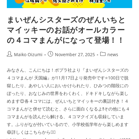
まいぜんシスターズのぜんいちと
マイッキーのお話がオールカラー
の４コマまんがになって登場！！
Post
Post
Post
Maiko Oizumi
November 27, 2025
news
author:
published:
category:
みなさん、こんにちは！ポプラ社より『まいぜんシスターズの
４コマまんが 天国編』が11月17日より発売中です⭐100日で脱
獄したり、あやしい人においかけられたり、ひみつの階段にの
ぼったり、おなじみの世界をわくわく、ドキドキしながら楽し
めます😊各４コマには、ぜんいちとマイッキーの裏話付き！４
コマまんがと併せて読むと、さらに面白くなるよ❗その他にも４
コマまんがを読んだら解ける、４コマクイズも収録していま
す。ふりがなが付いているので、小学校低学年から楽しめます
😄詳しくはこちらから👇🏻