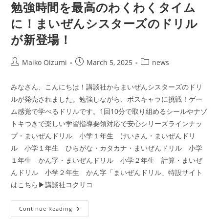
勉強時間を最高のわくわくタイム
に！まいぜんシスターズのドリル
が新登場！
Post
Post
Post
Maiko Oizumi
March 5, 2025
news
author:
published:
category:
みなさん、こんにちは！講談社からまいぜんシスターズのドリ
ルが発売されました。勉強しながら、ボスキャラに挑戦！ゲー
ム感覚で学べるドリルです。1回10分で取り組めるシールやナゾ
トキつきで楽しい学習指導要領対応で安心シリーズラインナッ
プ・まいぜんドリル 小学１年生 けいさん・まいぜんドリ
ル 小学１年生 ひらがな・カタカナ・まいぜんドリル 小学
１年生 かん字・まいぜんドリル 小学２年生 計算・まいぜ
んドリル 小学２年生 かん字「まいぜんドリル」特設サイト
はこちら▶講談社コクリコ
勉
Continue Reading
強