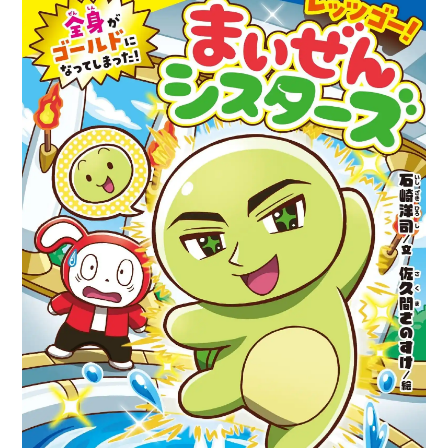
設
10
周
年
記
念
の
「ま
い
ぜ
ん
シ
ス
タ
ー
ズ」
オ
リ
ジ
ナ
ル
ケ
ー
キ
が
販
売
開
始！