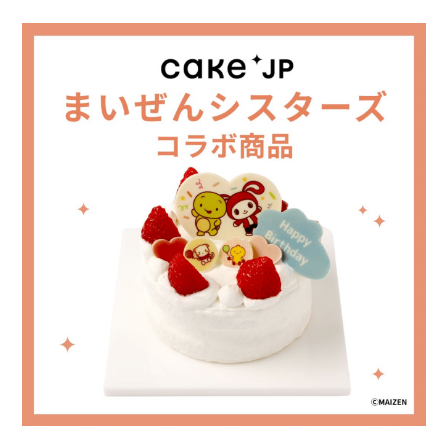
シ
ス
タ
ー
ズ
YouTube
チ
ャ
ン
ネ
ル
開
設
10
周
年！！