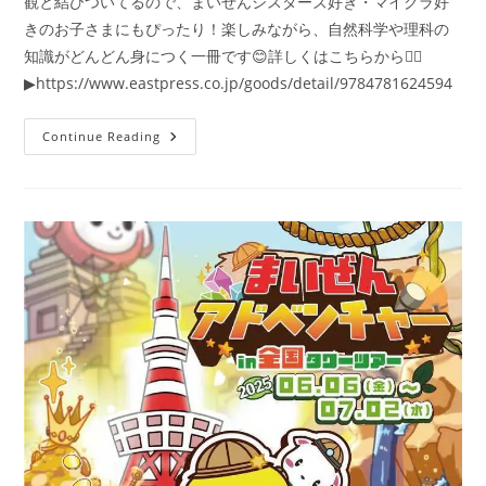
観と結びついてるので、まいぜんシスターズ好き・マイクラ好
きのお子さまにもぴったり！楽しみながら、自然科学や理科の
知識がどんどん身につく一冊です😊詳しくはこちらから👇🏻
▶https://www.eastpress.co.jp/goods/detail/9784781624594
ま
Continue Reading
い
ぜ
ん
シ
ス
タ
ー
ズ
の
地
球
ふ
し
ぎ
ク
イ
ズ
が
絶
賛
発
売
中！！