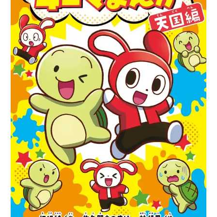
ー！
ま
い
ぜ
ん
シ
ス
タ
ー
ズ
ト
マ
ト
脱
獄』
が
発
売
中！！