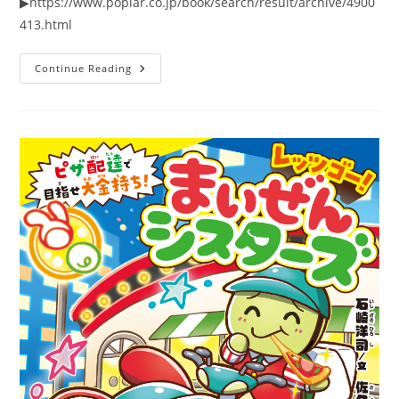
▶https://www.poplar.co.jp/book/search/result/archive/4900
413.html
ま
Continue Reading
い
ぜ
ん
シ
ス
タ
ー
ズ
の
ぜ
ん
い
ち
と
マ
イ
ッ
キ
ー
の
お
話
が
オ
ー
ル