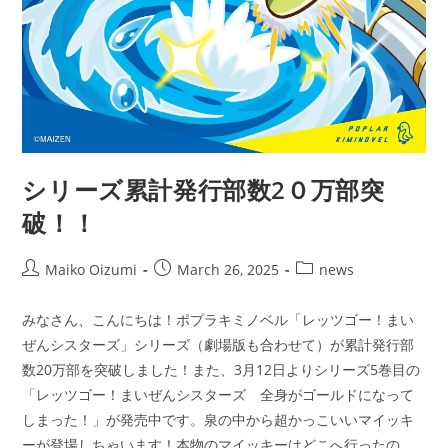
シリーズ累計発行部数2０万部突
破！！
Post
Post
Post
Maiko Oizumi
March 26, 2025
news
author:
published:
category:
みなさん、こんにちは！ポプラキミノベル「レッツゴー！まい
ぜんシスターズ」シリーズ（劇場版も合わせて）が累計発行部
数20万部を突破しました！また、3月12日よりシリーズ5巻目の
「レッツゴー！まいぜんシスターズ 全身がゴールドになって
しまった！」が発売中です。泉の中から超かっこいいマイッキ
ーが登場しちゃいます！本物のマイッキーはどこへ行ったの