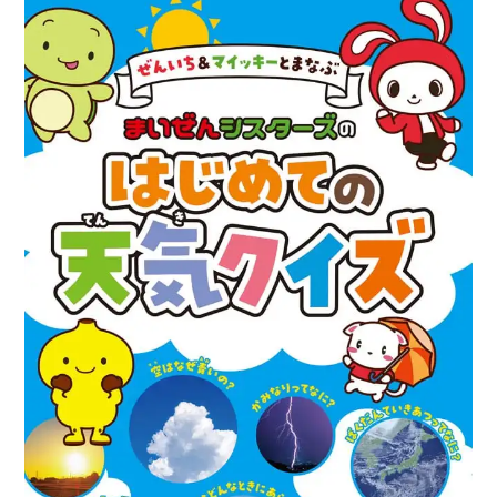
ル
『レ
ッ
ツ
ゴ
ー！
ま
い
ぜ
ん
シ
ス
タ
ー
ズ
ピ
ザ
配
達
で
目
指
せ
大
金
持
ち！』
が
発
売
中！！