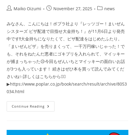
Post
Post
Post
Maiko Oizumi
November 27, 2025
news
author:
published:
category:
みなさん、こんにちは！ポプラ社より『レッツゴー！まいぜん
シスターズ ピザ配達で目指せ大金持ち！』が11月6日より発売
中です❗大金持ちになりたくて、ピザ配達をはじめたふたり。
「まいぜんピザ」を売りまくって、一千万円稼いじゃった！で
も、それをねたんだ悪者にゴキブリを入れられて、マイッキー
が捕まっちゃった😥今回もぜんいちとマイッキーの面白いお話
が3つも入っています！ 続きはぜひ本を買って読んでみてくだ
さいね✨詳しくはこちらから👇🏻
▶https://www.poplar.co.jp/book/search/result/archive/8053
034.html
ポ
Continue Reading
プ
ラ
キ
ミ
ノ
ベ