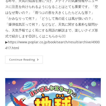
る昨今、天気の知識を身につけ、メディアの気象情報やニュー
スに注意を向けられるようになることはとても重要です。「空
はなぜ青いの？」「雨つぶの形を大きくしたらどんな形？」
「かみなりって何？」「どうして海の近くは風が強いの？」
「爆弾低気圧って何？」などなど、天気に関する素朴な疑問か
ら、天気予報でよく耳にする用語の解説まで、楽しいクイズ形
式で紹介します😊詳しくはこちらから👇🏻
▶https://www.poplar.co.jp/book/search/result/archive/4900
417.html
ぜ
Continue Reading
ん
い
ち
＆
マ
イ
ッ
キ
ー
と
ま
な
ぶ
ま