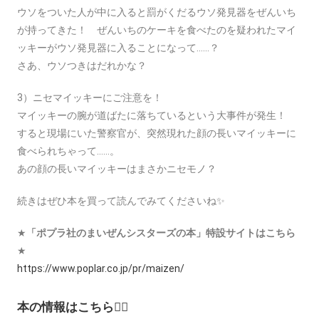
ウソをついた人が中に入ると罰がくだるウソ発見器をぜんいち
が持ってきた！ ぜんいちのケーキを食べたのを疑われたマイ
ッキーがウソ発見器に入ることになって……？
さあ、ウソつきはだれかな？
3）ニセマイッキーにご注意を！
マイッキーの腕が道ばたに落ちているという大事件が発生！
すると現場にいた警察官が、突然現れた顔の長いマイッキーに
食べられちゃって……。
あの顔の長いマイッキーはまさかニセモノ？
続きはぜひ本を買って読んでみてくださいね✨
★
「ポプラ社のまいぜんシスターズの本」特設サイトはこちら
★
https://www.poplar.co.jp/pr/maizen/
本の情報はこちら👇🏻