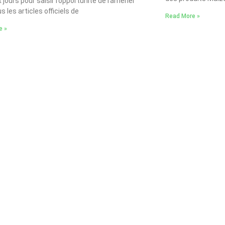
 jours pour saisir l’opportunité de ramener
 les articles officiels de
Read More »
e »