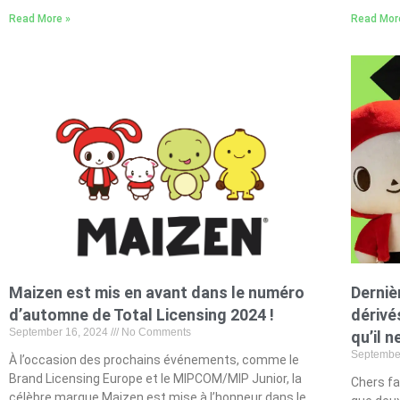
Read More »
Read Mor
Maizen est mis en avant dans le numéro
Derniè
d’automne de Total Licensing 2024 !
dérivé
September 16, 2024
No Comments
qu’il n
Septembe
À l’occasion des prochains événements, comme le
Brand Licensing Europe et le MIPCOM/MIP Junior, la
Chers fa
célèbre marque Maizen est mise à l’honneur dans le