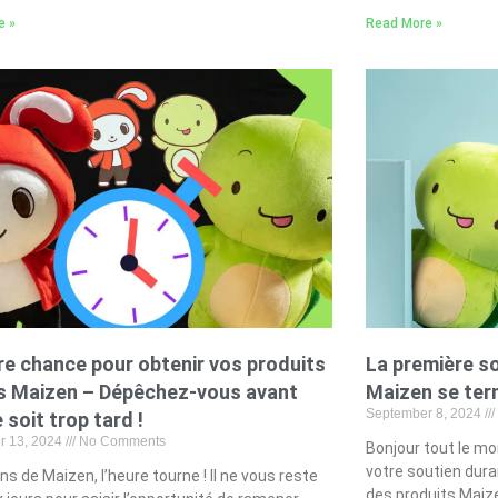
e »
Read More »
re chance pour obtenir vos produits
La première s
s Maizen – Dépêchez-vous avant
Maizen se ter
September 8, 2024
e soit trop tard !
r 13, 2024
No Comments
Bonjour tout le m
votre soutien dura
ns de Maizen, l’heure tourne ! Il ne vous reste
des produits Maize