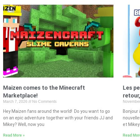
Maizen comes to the Minecraft
Les pe
Marketplace!
retour
March 7, 2026
No Comments
November
Hey Maizen fans around the world! Do you want to go
Bonjour 
on an epic adventure together with your friends JJ and
nouvelle
Mikey? Well, now you
et Mikey
Read More »
Read Mor