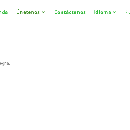
nda
Únetenos
Contáctanos
Idioma
egría.